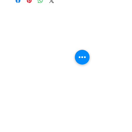
Nail Shop and Beauty di
Fiorella Fragale
Via Madonna dello Schioppo, 67
Cesena (FC) - Emilia Romagna - Italia
Tel.
+39 0547 992592
Email:
info@nailshopcesena.com
Partita iva: 04071720405
Guadagna con noi