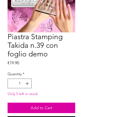
Piastra Stamping
Takida n.39 con
foglio demo
Price
€19.90
Quantity
*
Only 5 left in stock
Add to Cart