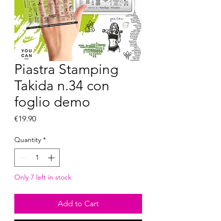
Piastra Stamping
Takida n.34 con
foglio demo
Price
€19.90
Quantity
*
Only 7 left in stock
Add to Cart