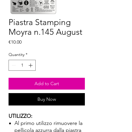
Piastra Stamping
Moyra n.145 August
Price
€10.00
Quantity
*
Add to Cart
Buy Now
UTILIZZO:
Al primo utilizzo rimuovere la
pellicola azzurra dalla piastra