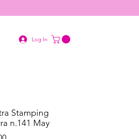
Log In
tra Stamping
ra n.141 May
Price
00