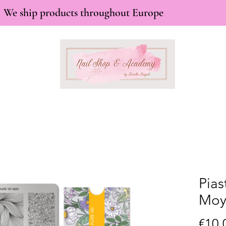
We ship products throughout Europe
Pias
Moy
€10.