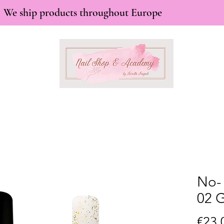
We ship products throughout Europe
No- 
02 G
€23.