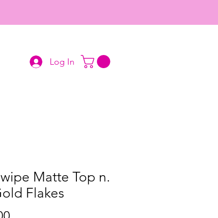
Log In
wipe Matte Top n.
old Flakes
Price
00