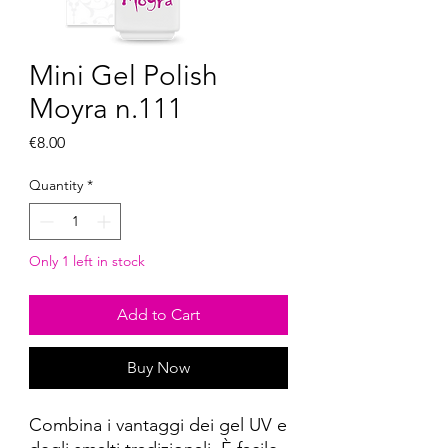
Mini Gel Polish
Moyra n.111
Price
€8.00
Quantity
*
Only 1 left in stock
Add to Cart
Buy Now
Combina i vantaggi dei gel UV e