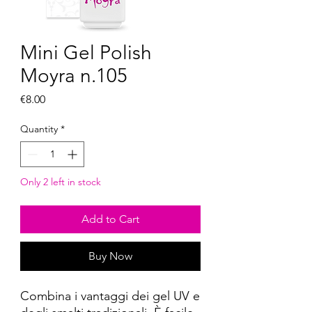
Mini Gel Polish
Moyra n.105
Price
€8.00
Quantity
*
Only 2 left in stock
Add to Cart
Buy Now
Combina i vantaggi dei gel UV e