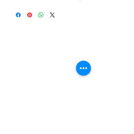
UV LED 60 secondi.
Nail Shop and Beauty di
Fiorella Fragale
Via Madonna dello Schioppo, 67
Cesena (FC) - Emilia Romagna - Italia
Tel.
+39 0547 992592
Email:
info@nailshopcesena.com
Partita iva: 04071720405