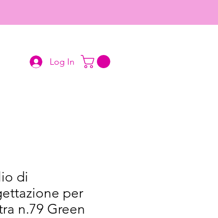
Log In
io di
ettazione per
tra n.79 Green