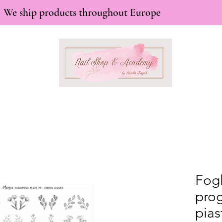
We ship products throughout Europe
Fogl
prog
pias