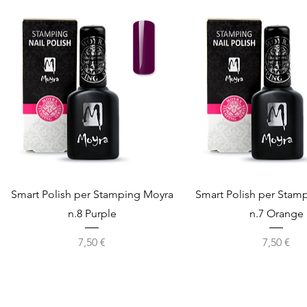
Vista rapida
Vista rapida
Smart Polish per Stamping Moyra
Smart Polish per Stam
n.8 Purple
n.7 Orange
Prezzo
Prezzo
7,50 €
7,50 €