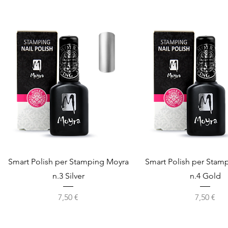
Vista rapida
Vista rapida
Smart Polish per Stamping Moyra
Smart Polish per Stam
n.3 Silver
n.4 Gold
Prezzo
Prezzo
7,50 €
7,50 €