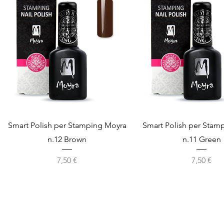
Vista rapida
Vista rapida
Smart Polish per Stamping Moyra
Smart Polish per Stam
n.12 Brown
n.11 Green
Prezzo
Prezzo
7,50 €
7,50 €