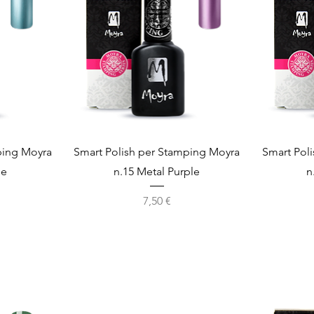
Vista rapida
ping Moyra
Smart Polish per Stamping Moyra
Smart Pol
ue
n.15 Metal Purple
n
Prezzo
7,50 €