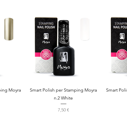
Vista rapida
ping Moyra
Smart Polish per Stamping Moyra
Smart Pol
n.2 White
Prezzo
7,50 €