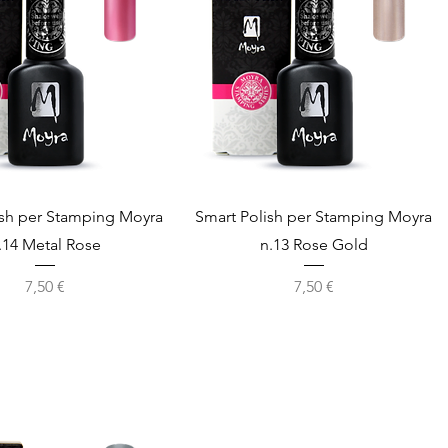
Vista rapida
Vista rapida
ish per Stamping Moyra
Smart Polish per Stamping Moyra
.14 Metal Rose
n.13 Rose Gold
Prezzo
Prezzo
7,50 €
7,50 €