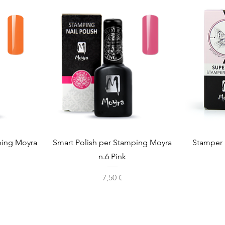
Vista rapida
ping Moyra
Smart Polish per Stamping Moyra
Stamper 
n.6 Pink
Prezzo
7,50 €