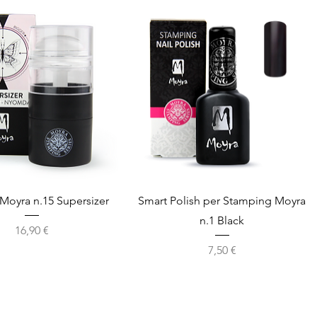
Vista rapida
Vista rapida
Moyra n.15 Supersizer
Smart Polish per Stamping Moyra
n.1 Black
Prezzo
16,90 €
Prezzo
7,50 €