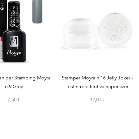
Vista rapida
Vista rapida
ish per Stamping Moyra
Stamper Moyra n.16 Jelly Joker -
n.9 Grey
testina sostitutiva Supersizer
Prezzo
Prezzo
7,50 €
12,00 €