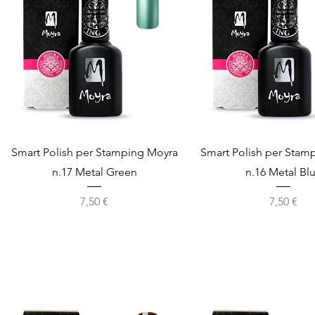
Vista rapida
Vista rapida
Smart Polish per Stamping Moyra
Smart Polish per Stam
n.17 Metal Green
n.16 Metal Bl
Prezzo
Prezzo
7,50 €
7,50 €