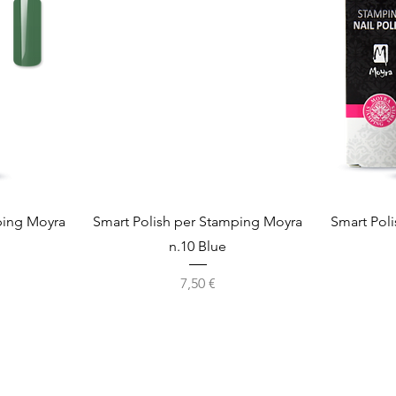
Vista rapida
ping Moyra
Smart Polish per Stamping Moyra
Smart Pol
n.10 Blue
Prezzo
7,50 €