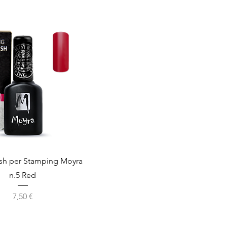
Vista rapida
ish per Stamping Moyra
n.5 Red
Prezzo
7,50 €