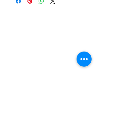
Nail Shop and Beauty di
Fiorella Fragale
Via Madonna dello Schioppo, 67
Cesena (FC) - Emilia Romagna - Italia
Tel.
+39 0547 992592
Email:
info@nailshopcesena.com
Partita iva: 04071720405
Guadagna con noi