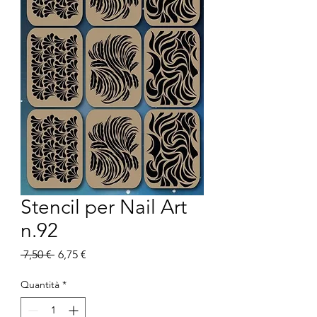
Stencil per Nail Art
n.92
Prezzo
Prezzo
 7,50 € 
6,75 €
regolare
scontato
Quantità
*