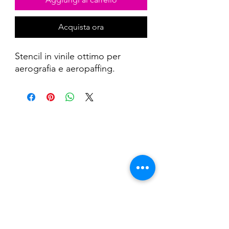
Acquista ora
Stencil in vinile ottimo per
aerografia e aeropaffing.
Nail Shop and Beauty di
Fiorella Fragale
Via Madonna dello Schioppo, 67
Cesena (FC) - Emilia Romagna - Italia
Tel.
+39 0547 992592