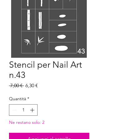
Stencil per Nail Art
n.43
Prezzo
Prezzo
 7,00 € 
6,30 €
regolare
scontato
Quantità
*
Ne restano solo: 2
Aggiungi al carrello