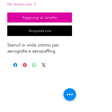
Ne restano solo: 2
Aggiungi al carrello
Acquista ora
Stencil in vinile ottimo per
aerografia e aeropaffing.
Nail Shop and Beauty di
Fiorella Fragale
Via Madonna dello Schioppo, 67