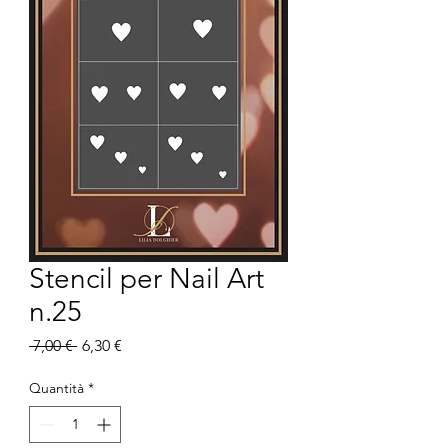
Stencil per Nail Art
n.25
Prezzo
Prezzo
 7,00 € 
6,30 €
regolare
scontato
Quantità
*