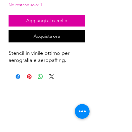
Ne restano solo: 1
Aggiungi al carrello
Acquista ora
Stencil in vinile ottimo per
aerografia e aeropaffing.
Nail Shop and Beauty di
Fiorella Fragale
Via Madonna dello Schioppo, 67