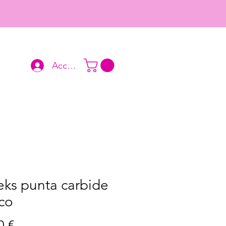
Accedi
eks punta carbide
co
Prezzo
0 €