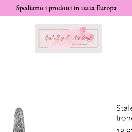
Spediamo i prodotti in tutta Europa
Stal
tron
18,9