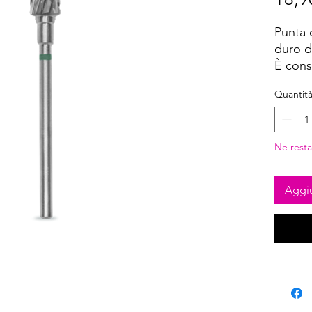
Punta 
duro d
È cons
gel, no
Quantit
meccan
di supe
Diame
Ne resta
Lungh
Materia
Elevata
Aggiu
Non si 
funzio
Centro 
le velo
Resiste 
sterili