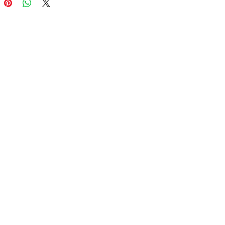
i residui di smalto con
sito detergente per piastre.