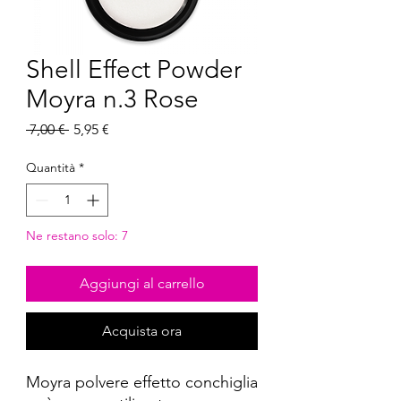
Shell Effect Powder
Moyra n.3 Rose
Prezzo
Prezzo
 7,00 € 
5,95 €
regolare
scontato
Quantità
*
Ne restano solo: 7
Aggiungi al carrello
Acquista ora
Moyra polvere effetto conchiglia