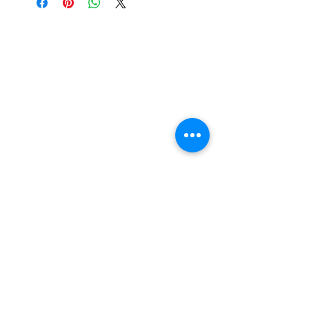
Nail Shop and Beauty di
Fiorella Fragale
Via Madonna dello Schioppo, 67
Cesena (FC) - Emilia Romagna - Italia
Tel.
+39 0547 992592
Email:
info@nailshopcesena.com
Partita iva: 04071720405
Guadagna con noi