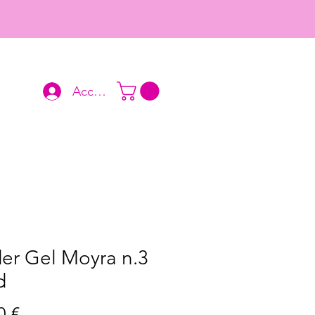
Accedi
er Gel Moyra n.3
d
Prezzo
0 €