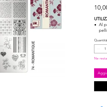
10,0
UTILIZ
Al p
pell
puli
Quantit
l’ap
asci
Sceg
Ne resta
una 
o st
racc
Aggiu
spec
stam
Togl
util
Con 
dis