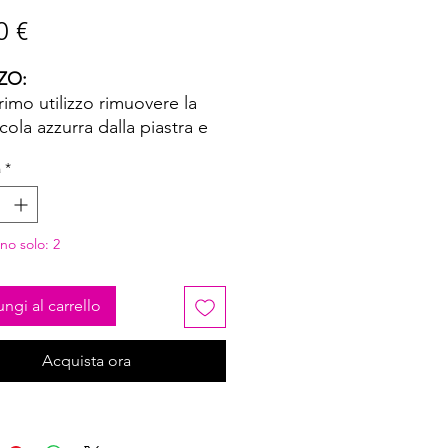
Prezzo
0 €
ZO:
rimo utilizzo rimuovere la
icola azzurra dalla piastra e
rla per 2-3 volte con
à
*
posito plate cleaner,
ugare con un pad pulito.
liere il disegno e applicare
no solo: 2
striscia di smalto, foil polish
amping gel polish (si
omanda l’utilizzo di prodotti
ngi al carrello
ifici per la tecnica
ping).
Acquista ora
iere l’eccesso di prodotto
izzando lo scraper.
lo stamper prelevare il
egno procedendo