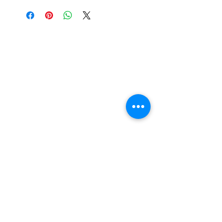
è ottimale e la sua adesione è
ottima. Ravviva i colori e
contiene un ingrediente anti-
ingiallimento.
Nail Shop and Beauty di
Fiorella Fragale
Via Madonna dello Schioppo, 67
Cesena (FC) - Emilia Romagna - Italia
Tel.
+39 0547 992592
Email:
info@nailshopcesena.com
Partita iva: 04071720405