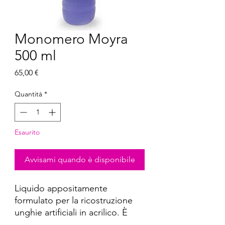
Monomero Moyra
500 ml
Prezzo
65,00 €
Quantità
*
Esaurito
Avvisami quando è disponibile
Liquido appositamente
formulato per la ricostruzione
unghie artificiali in acrilico. È
facile da usare, il tempo di presa