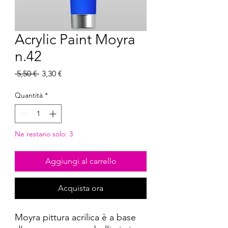
Acrylic Paint Moyra
n.42
Prezzo
Prezzo
 5,50 € 
3,30 €
regolare
scontato
Quantità
*
Ne restano solo: 3
Aggiungi al carrello
Acquista ora
Moyra pittura acrilica è a base