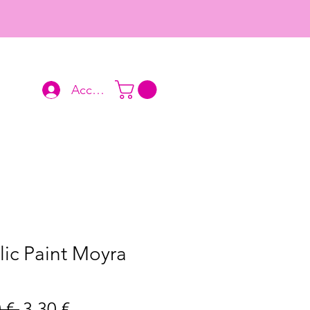
Accedi
lic Paint Moyra
Prezzo
Prezzo
 € 
3,30 €