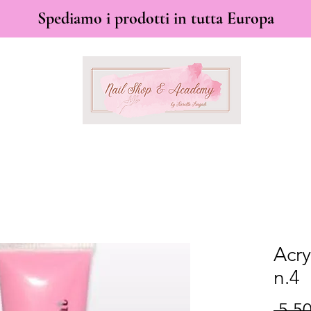
Spediamo i prodotti in tutta Europa
Acry
n.4
 5,50