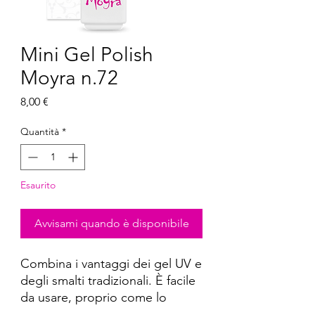
Mini Gel Polish
Moyra n.72
Prezzo
8,00 €
Quantità
*
Esaurito
Avvisami quando è disponibile
Combina i vantaggi dei gel UV e
degli smalti tradizionali. È facile
da usare, proprio come lo
smalto per unghie, ma ha la