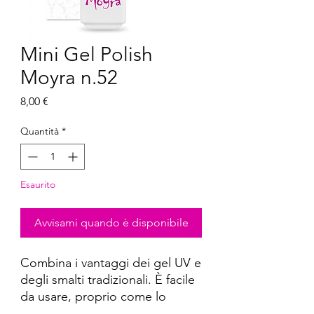
Mini Gel Polish
Moyra n.52
Prezzo
8,00 €
Quantità
*
Esaurito
Avvisami quando è disponibile
Combina i vantaggi dei gel UV e
degli smalti tradizionali. È facile
da usare, proprio come lo
smalto per unghie, ma ha la