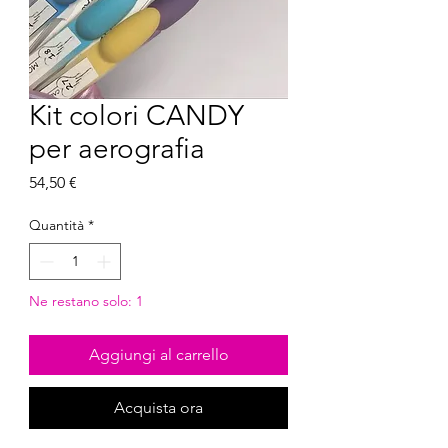
Kit colori CANDY
per aerografia
Prezzo
54,50 €
Quantità
*
Ne restano solo: 1
Aggiungi al carrello
Acquista ora