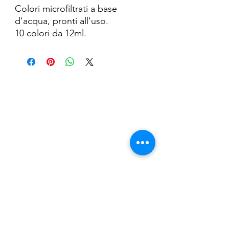
Colori microfiltrati a base
d'acqua, pronti all'uso.
10 colori da 12ml.
Nail Shop and Beauty di
Fiorella Fragale
Via Madonna dello Schioppo, 67
Cesena (FC) - Emilia Romagna - Italia
Tel.
+39 0547 992592
Email:
info@nailshopcesena.com
Partita iva: 04071720405