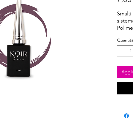
Smalti 
sistem
Polime
LED 60
Quantit
Aggiu