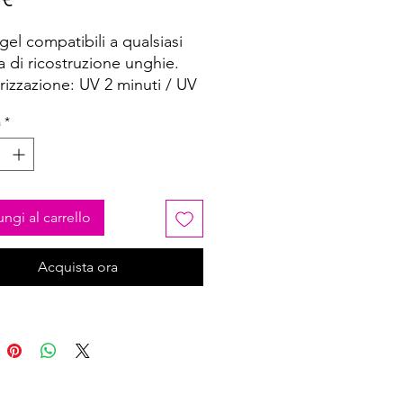
gel compatibili a qualsiasi
a di ricostruzione unghie.
rizzazione: UV 2 minuti / UV
 secondi.
à
*
ngi al carrello
Acquista ora