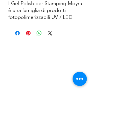
I Gel Polish per Stamping Moyra
è una famiglia di prodotti
fotopolimerizzabili UV / LED
sviluppati specificamente per lo
stamping.
Nail Shop and Beauty di
Fiorella Fragale
Via Madonna dello Schioppo, 67
Cesena (FC) - Emilia Romagna - Italia
Tel.
+39 0547 992592
Email:
info@nailshopcesena.com
Partita iva: 04071720405