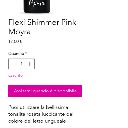
Flexi Shimmer Pink
Moyra
Prezzo
17,00 €
Quantità
*
Esaurito
Avvisami quando è disponibile
Puoi utilizzare la bellissima
tonalità rosata luccicante del
colore del letto ungueale
applicata da sola o anche come