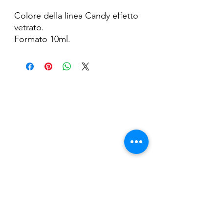
Colore della linea Candy effetto
vetrato.
Formato 10ml.
Nail Shop and Beauty di
Fiorella Fragale
Via Madonna dello Schioppo, 67
Cesena (FC) - Emilia Romagna - Italia
Tel.
+39 0547 992592
Email:
info@nailshopcesena.com
Partita iva: 04071720405