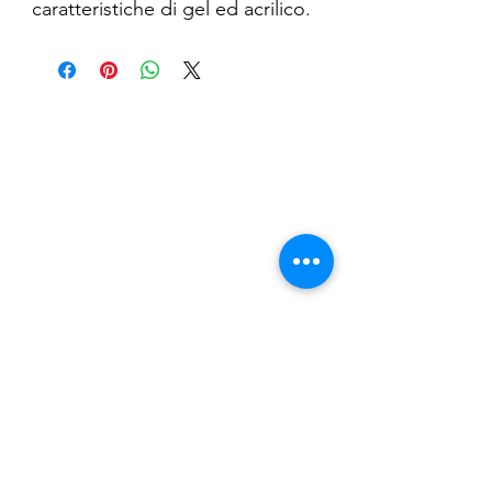
caratteristiche di gel ed acrilico.
Non ha odore, è più flessibile
rispetto all’acrilico ma più
resistente rispetto ai gel.
Nail Shop and Beauty di
Fiorella Fragale
Via Madonna dello Schioppo, 67
Cesena (FC) - Emilia Romagna - Italia
Tel.
+39 0547 992592
Email:
info@nailshopcesena.com
Partita iva: 04071720405