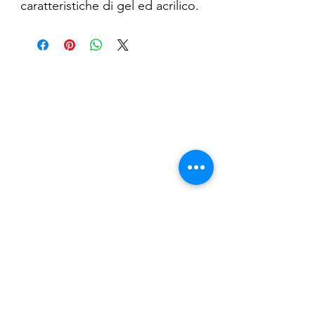
caratteristiche di gel ed acrilico.
Non ha odore, è più flessibile
rispetto all’acrilico ma più
resistente rispetto ai gel.
Nail Shop and Beauty di
Fiorella Fragale
Via Madonna dello Schioppo, 67
Cesena (FC) - Emilia Romagna - Italia
Tel.
+39 0547 992592
Email:
info@nailshopcesena.com
Partita iva: 04071720405