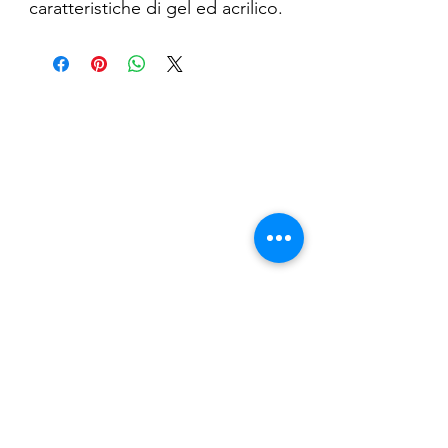
caratteristiche di gel ed acrilico.
Non ha odore, è più flessibile
rispetto all’acrilico ma più
resistente rispetto ai gel.
Nail Shop and Beauty di
Fiorella Fragale
Via Madonna dello Schioppo, 67
Cesena (FC) - Emilia Romagna - Italia
Tel.
+39 0547 992592
Email:
info@nailshopcesena.com
Partita iva: 04071720405