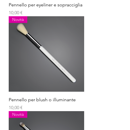
Pennello per eyeliner e sopracciglia
Prezzo
10,00 €
Novità
Pennello per blush o illuminante
Prezzo
10,00 €
Novità