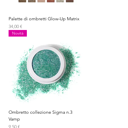
Palette di ombretti Glow-Up Matrix
Prezzo
34,00 €
Novità
Ombretto collezione Sigma n.3
Vamp
Prezzo
9,50 €