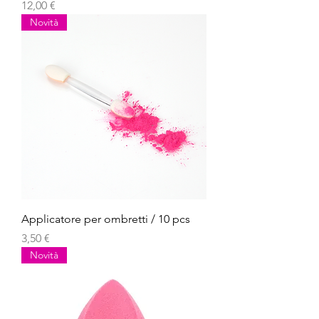
Prezzo
12,00 €
Novità
Applicatore per ombretti / 10 pcs
Prezzo
3,50 €
Novità