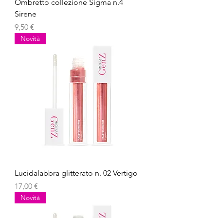
Ombretto collezione Sigma n.4
Sirene
Prezzo
9,50 €
Novità
Lucidalabbra glitterato n. 02 Vertigo
Prezzo
17,00 €
Novità