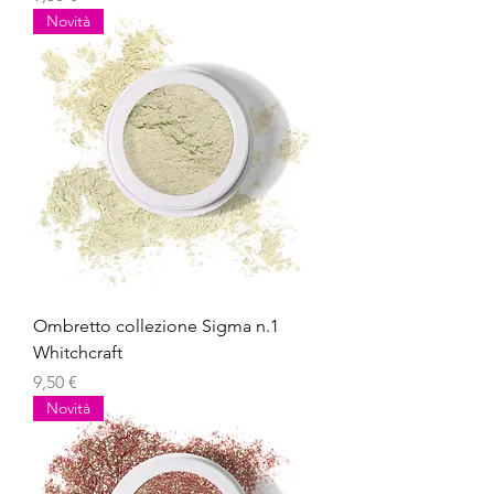
Novità
Ombretto collezione Sigma n.1
Whitchcraft
Prezzo
9,50 €
Novità