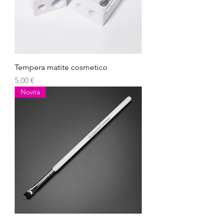
Tempera matite cosmetico
Prezzo
5,00 €
Novità