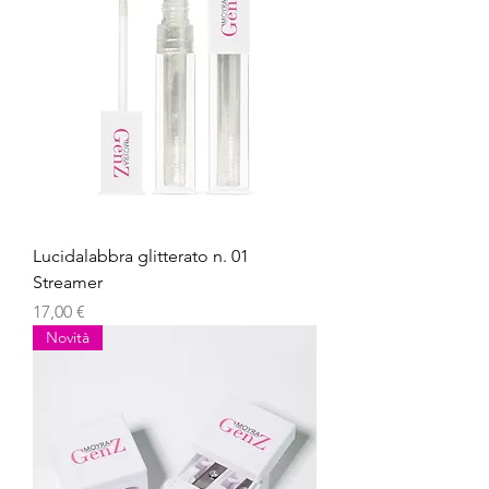
Lucidalabbra glitterato n. 01
Streamer
Prezzo
17,00 €
Novità