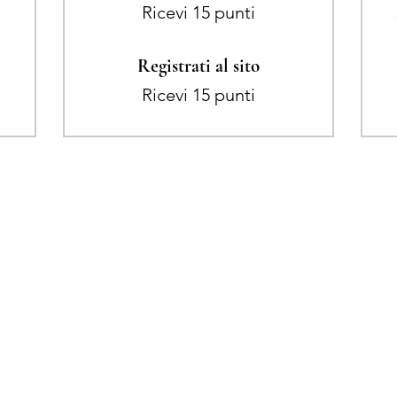
Ricevi 15 punti
Registrati al sito
Ricevi 15 punti
Nail Shop and Beauty di Fiorella Fragale
Via Madonna dello Schioppo, 67
Cesena (FC) - Emilia Romagna - Italia
Tel.
+39 0547 992592
Email:
info@nailshopcesena.com