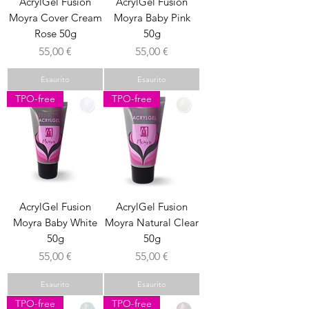
AcrylGel Fusion
AcrylGel Fusion
Moyra Cover Cream
Moyra Baby Pink
Rose 50g
50g
Prezzo
Prezzo
55,00 €
55,00 €
Esaurito
Esaurito
TPO-free
TPO-free
AcrylGel Fusion
AcrylGel Fusion
Moyra Baby White
Moyra Natural Clear
50g
50g
Prezzo
Prezzo
55,00 €
55,00 €
Esaurito
Esaurito
TPO-free
TPO-free