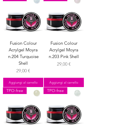
Fusion Colour
Fusion Colour
Acrylgel Moyra
Acrylgel Moyra
n.204 Turquoise
n.203 Pink Shell
Shell
Prezzo
29,00 €
Prezzo
29,00 €
Aggiungi al carrello
Aggiungi al carrello
TPO-free
TPO-free