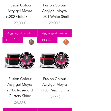
Fusion Colour
Fusion Colour
Acrylgel Moyra
Acrylgel Moyra
n.202 Gold Shell
n.201 White Shell
Prezzo
Prezzo
29,00 €
29,00 €
Aggiungi al carrello
Aggiungi al carrello
TPO-free
TPO-free
Fusion Colour
Fusion Colour
Acrylgel Moyra
Acrylgel Moyra
n.106 Rosegold
n.105 Peach Shine
Glittery Shine
Prezzo
29,00 €
Prezzo
29,00 €