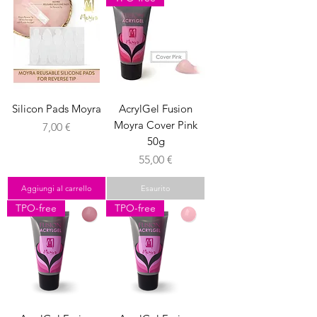
Silicon Pads Moyra
AcrylGel Fusion
Moyra Cover Pink
Prezzo
7,00 €
50g
Prezzo
55,00 €
Aggiungi al carrello
Esaurito
TPO-free
TPO-free