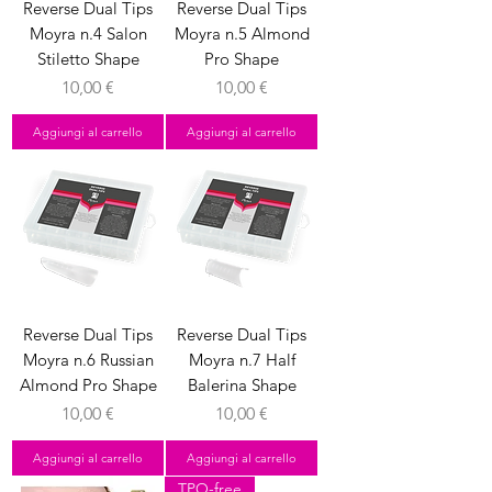
Reverse Dual Tips
Reverse Dual Tips
Moyra n.4 Salon
Moyra n.5 Almond
Stiletto Shape
Pro Shape
Prezzo
Prezzo
10,00 €
10,00 €
Aggiungi al carrello
Aggiungi al carrello
Reverse Dual Tips
Reverse Dual Tips
Moyra n.6 Russian
Moyra n.7 Half
Almond Pro Shape
Balerina Shape
Prezzo
Prezzo
10,00 €
10,00 €
Aggiungi al carrello
Aggiungi al carrello
TPO-free