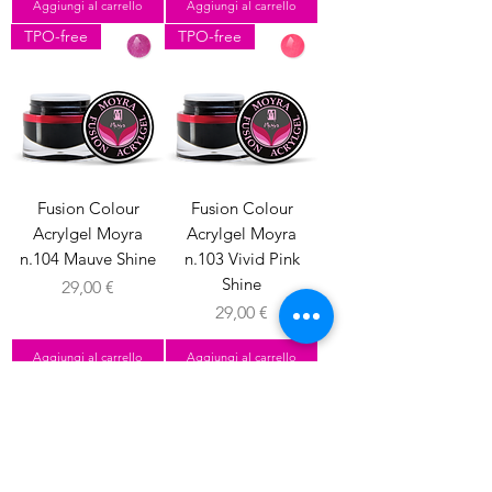
Aggiungi al carrello
Aggiungi al carrello
TPO-free
TPO-free
Fusion Colour
Fusion Colour
Acrylgel Moyra
Acrylgel Moyra
n.104 Mauve Shine
n.103 Vivid Pink
Shine
Prezzo
29,00 €
Prezzo
29,00 €
Aggiungi al carrello
Aggiungi al carrello
TPO-free
TPO-free