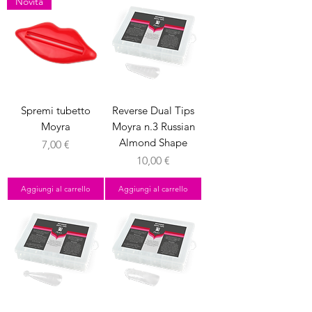
Novità
Spremi tubetto
Reverse Dual Tips
Moyra
Moyra n.3 Russian
Almond Shape
Prezzo
7,00 €
Prezzo
10,00 €
Aggiungi al carrello
Aggiungi al carrello