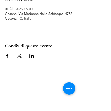
01 feb 2025, 09:00
Cesena, Via Madonna dello Schioppo, 47521
Cesena FC, Italia
Condividi questo evento
Nail Shop and Beauty di
Fiorella Fragale
Via Madonna dello Schioppo, 67
Cesena (FC) - Emilia Romagna - Italia