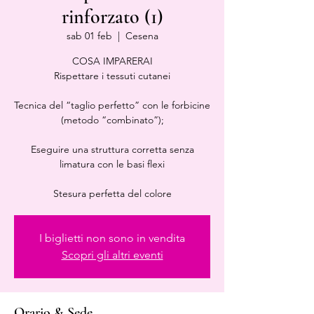
rinforzato (1)
sab 01 feb
  |  
Cesena
COSA IMPARERAI
Rispettare i tessuti cutanei
Tecnica del “taglio perfetto” con le forbicine
(metodo “combinato”);
Eseguire una struttura corretta senza
limatura con le basi flexi
Stesura perfetta del colore
I biglietti non sono in vendita
Scopri gli altri eventi
Orario & Sede