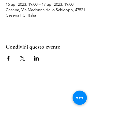
16 apr 2023, 19:00 – 17 apr 2023, 19:00
Cesena, Via Madonna dello Schioppo, 47521
Cesena FC, Italia
Condividi questo evento
Nail Shop and Beauty di
Fiorella Fragale
Via Madonna dello Schioppo, 67
Cesena (FC) - Emilia Romagna - Italia