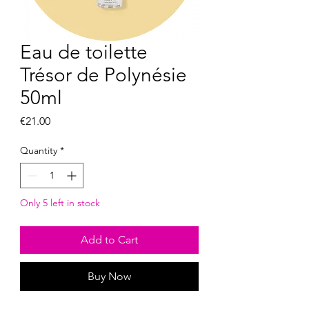
Eau de toilette
Trésor de Polynésie
50ml
Price
€21.00
Quantity
*
Only 5 left in stock
Add to Cart
Buy Now